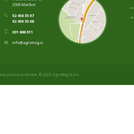
2000 Maribor
02 450 35 07
02 450 35 08
031 696 511
info@agromag.si
Vse pravice pridržane © 2020. AgroMag d.o.o.