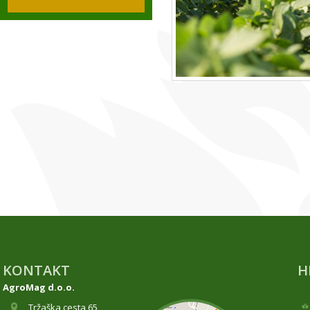
KONTAKT
H
AgroMag d.o.o.
Tržaška cesta 65