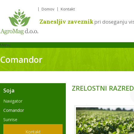
Domov
Kontakt
Zanesljiv zaveznik
pri doseganju vi
Menu
Comandor
ZRELOSTNI RAZRED 
Soja
Navigator
Comandor
Sunrise
Kontakt