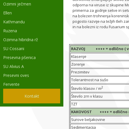
Ozimni ječmen
odporna na viruse iz skupine Mosa
primerna za godnje setve in setv
Ellen
na bolezen trohnenja koreninske
pogosto razvije na težjih tleh za
Kathmandu
in na bolezni iz rodu Fusarium s
Ruzena
Ozimna hibridna rž
SU Cossani
RAZVOJ ++++ = odlično ( visok
Klasenje
Presevna pšenica
Zorenje
SU Alvius A
Prezimitev
Presevni oves
Tolerantnost na sušo
Fervente
2
Število klasov / m
Kontakt
Število zrn v klasu
TZT
KAKOVOST ++++ = odlično ( vis
Surove beljakovine
Sedimentacija