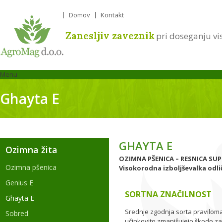
Domov
Kontakt
Zanesljiv zaveznik
pri doseganju vi
Menu
Ghayta E
GHAYTA E
Ozimna žita
OZIMNA PŠENICA – RESNICA SUPE
Ozimna pšenica
Visokorodna izboljševalka odli
Genius E
SORTNA ZNAČILNOST
Ghayta E
Srednje zgodnja sorta praviloma
Sobred
učinkovito zmanjšujejo škodo zar