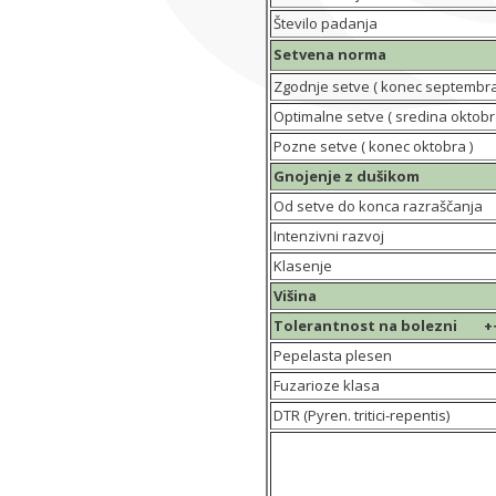
Število padanja
Setvena norma
Zgodnje setve ( konec septem
Optimalne setve ( sredina oktobr
Pozne setve ( konec oktobra )
Gnojenje z dušikom
Od setve do konca razraščanja
Intenzivni razvoj
Klasenje
Višina
Tolerantnost na bolezni ++++ 
Pepelasta plesen
Fuzarioze klasa
DTR (Pyren. tritici-repentis)