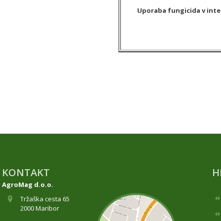
Uporaba fungicida v inten
KONTAKT
H
AgroMag d.o.o.
Tržaška cesta 65
2000 Maribor