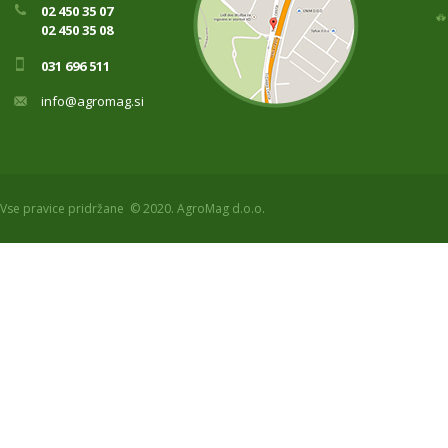
02 450 35 07
02 450 35 08
031 696 511
info@agromag.si
Vse pravice pridržane © 2020. AgroMag d.o.o.